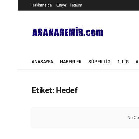
Hakkımzıda
Künye
İletişim
ANASAYFA
HABERLER
SÜPER LIG
1. LIG
A
Etiket:
Hedef
No Co