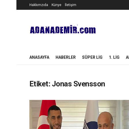
Hakkımzıda
Künye
İletişim
ANASAYFA
HABERLER
SÜPER LIG
1. LIG
A
Etiket:
Jonas Svensson