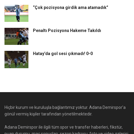
“Çok pozisyona girdik ama atamadık”
Penaltı Pozisyonu Hakeme Takıldı
Hatay’da gol sesi çıkmadı! 0-0
Hiçbir kurum ve kuruluşla bağlantımız yoktur. Adana Demirspor’a
gönül vermiş kişiler tarafından yönetilmektedir.
Adana Demirspor ile ilgili tüm spor ve transfer haberleri, fikstür,
puan durumu, maç sonuçları, sezon kadrosu, foto ve video galerisi