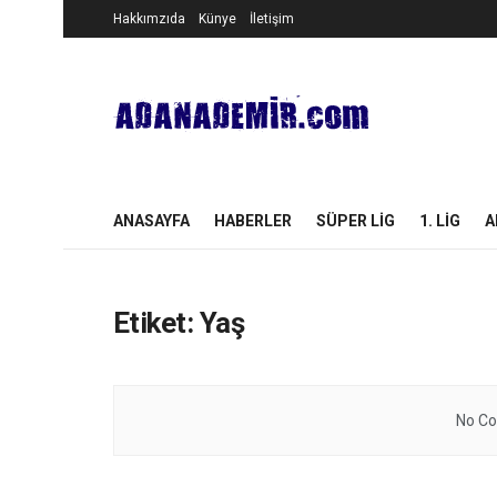
Hakkımzıda
Künye
İletişim
ANASAYFA
HABERLER
SÜPER LIG
1. LIG
A
Etiket:
Yaş
No Co