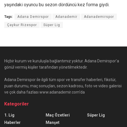
yaşındaki oyuncu bu sezon dördüncü kez forma giydi.
Tags:
Adana Demirspor
Adanademir
Adanademirspor
Çaykur Rizespor
Süper Lig
Hiçbir kurum ve kuruluşla bağlantımız yoktur. Adana Demirspor’a
gönül vermiş kişiler tarafından yönetilmektedir.
Adana Demirspor ile ilgili tüm spor ve transfer haberleri, fikstür,
puan durumu, maç sonuçları, sezon kadrosu, foto ve video galerisi
ve çok daha fazlası www.adanademir.com'da
Kategoriler
1. Lig
Maç Özetleri
Süper Lig
Haberler
Manşet