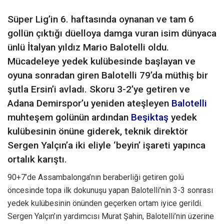
Süper Lig’in 6. haftasında oynanan ve tam 6
gollün çıktığı düelloya damga vuran isim dünyaca
ünlü İtalyan yıldız Mario Balotelli oldu.
Mücadeleye yedek kulübesinde başlayan ve
oyuna sonradan giren Balotelli 79’da müthiş bir
şutla Ersin’i avladı. Skoru 3-2’ye getiren ve
Adana Demirspor’u yeniden ateşleyen
Balotelli
muhteşem golünün ardından
Beşiktaş
yedek
kulübesinin önüne giderek, teknik direktör
Sergen Yalçın’a iki eliyle ‘beyin’ işareti yapınca
ortalık karıştı.
90+7’de Assambalonga’nın beraberliği getiren golü
öncesinde topa ilk dokunuşu yapan Balotelli’nin 3-3 sonrası
yedek kulübesinin önünden geçerken ortam iyice gerildi.
Sergen Yalçın’ın yardımcısı Murat Şahin, Balotelli’nin üzerine