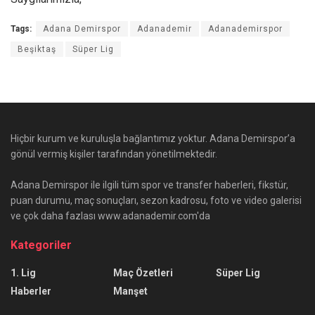
Tags:
Adana Demirspor
Adanademir
Adanademirspor
Beşiktaş
Süper Lig
Hiçbir kurum ve kuruluşla bağlantımız yoktur. Adana Demirspor’a
gönül vermiş kişiler tarafından yönetilmektedir.
Adana Demirspor ile ilgili tüm spor ve transfer haberleri, fikstür,
puan durumu, maç sonuçları, sezon kadrosu, foto ve video galerisi
ve çok daha fazlası www.adanademir.com'da
Kategoriler
1. Lig
Maç Özetleri
Süper Lig
Haberler
Manşet