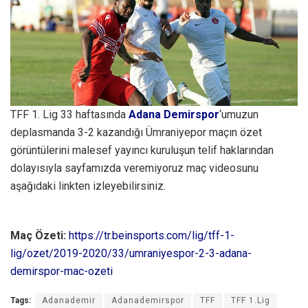
TFF 1. Lig 33 haftasında
Adana Demirspor
‘umuzun
deplasmanda 3-2 kazandığı Ümraniyepor maçın özet
görüntülerini malesef yayıncı kuruluşun telif haklarından
dolayısıyla sayfamızda veremiyoruz maç videosunu
aşağıdaki linkten izleyebilirsiniz.
Maç Özeti:
https://tr.beinsports.com/lig/tff-1-
lig/ozet/2019-2020/33/umraniyespor-2-3-adana-
demirspor-mac-ozeti
Tags:
Adanademir
Adanademirspor
TFF
TFF 1.Lig