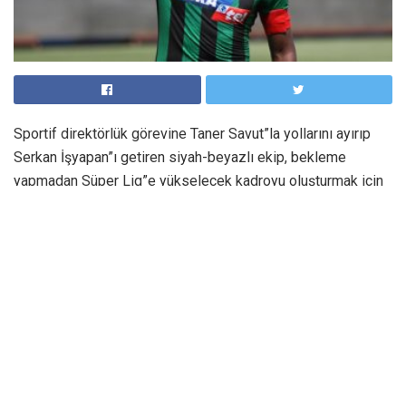
Sportif direktörlük görevine Taner Savut”la yollarını ayırıp
Serkan İşyapan”ı getiren siyah-beyazlı ekip, bekleme
yapmadan Süper Lig”e yükselecek kadroyu oluşturmak için
kolları sıvadı. Takım kaptanları Nizamettin Çalışkan ve
Mehmet Güven”le daha önce sezon içinde sözleşme
yenileyen Manisa FK, dış transferde Giresunspor”la Süper
Lig”e çıkma sevinci yaşayan 28 yaşındaki stoper Sadi
Karaduman”la 2 yıllığına anlaştı. Sadi, geçen sezon
Hatayspor ile de şampiyon oldu. Manisa FK, yine 1”inci
Lig”de Adana Demirspor”la şampiyonluk yaşayan
Galatasaray”ın 20 yaşındaki sağ kanat oyuncusu Yunus
Akgün ile Süper Lig”de Denizlispor”la küme düşen yıldız