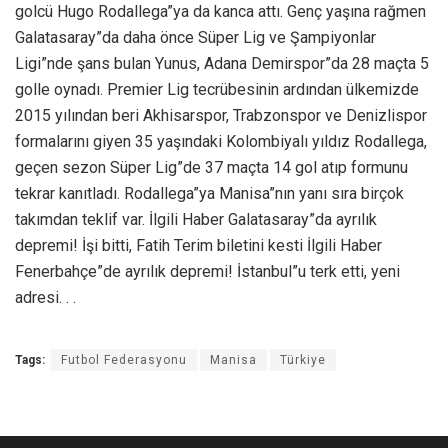
golcü Hugo Rodallega”ya da kanca attı. Genç yaşına rağmen
Galatasaray”da daha önce Süper Lig ve Şampiyonlar
Ligi”nde şans bulan Yunus, Adana Demirspor”da 28 maçta 5
golle oynadı. Premier Lig tecrübesinin ardından ülkemizde
2015 yılından beri Akhisarspor, Trabzonspor ve Denizlispor
formalarını giyen 35 yaşındaki Kolombiyalı yıldız Rodallega,
geçen sezon Süper Lig”de 37 maçta 14 gol atıp formunu
tekrar kanıtladı. Rodallega”ya Manisa”nın yanı sıra birçok
takımdan teklif var. İlgili Haber Galatasaray”da ayrılık
depremi! İşi bitti, Fatih Terim biletini kesti İlgili Haber
Fenerbahçe”de ayrılık depremi! İstanbul”u terk etti, yeni
adresi. . .
Tags:
Futbol Federasyonu
Manisa
Türkiye