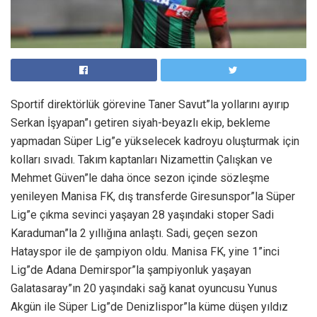
Sportif direktörlük görevine Taner Savut”la yollarını ayırıp
Serkan İşyapan”ı getiren siyah-beyazlı ekip, bekleme
yapmadan Süper Lig”e yükselecek kadroyu oluşturmak için
kolları sıvadı. Takım kaptanları Nizamettin Çalışkan ve
Mehmet Güven”le daha önce sezon içinde sözleşme
yenileyen Manisa FK, dış transferde Giresunspor”la Süper
Lig”e çıkma sevinci yaşayan 28 yaşındaki stoper Sadi
Karaduman”la 2 yıllığına anlaştı. Sadi, geçen sezon
Hatayspor ile de şampiyon oldu. Manisa FK, yine 1”inci
Lig”de Adana Demirspor”la şampiyonluk yaşayan
Galatasaray”ın 20 yaşındaki sağ kanat oyuncusu Yunus
Akgün ile Süper Lig”de Denizlispor”la küme düşen yıldız