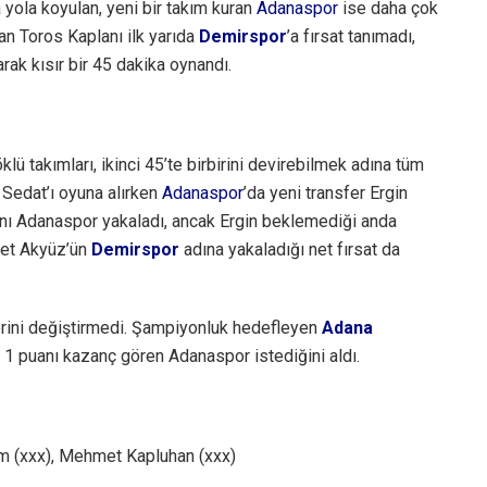
 yola koyulan, yeni bir takım kuran
Adanaspor
ise daha çok
n Toros Kaplanı ilk yarıda
Demirspor
’a fırsat tanımadı,
larak kısır bir 45 dakika oynandı.
ü takımları, ikinci 45’te birbirini devirebilmek adına tüm
 Sedat’ı oyuna alırken
Adanaspor
’da yeni transfer Ergin
tını Adanaspor yakaladı, ancak Ergin beklemediği anda
met Akyüz’ün
Demirspor
adına yakaladığı net fırsat da
rini değiştirmedi. Şampiyonluk hedefleyen
Adana
 1 puanı kazanç gören Adanaspor istediğini aldı.
m (xxx), Mehmet Kapluhan (xxx)