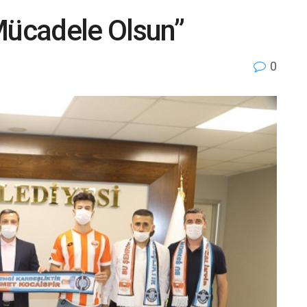
Mücadele Olsun”
0