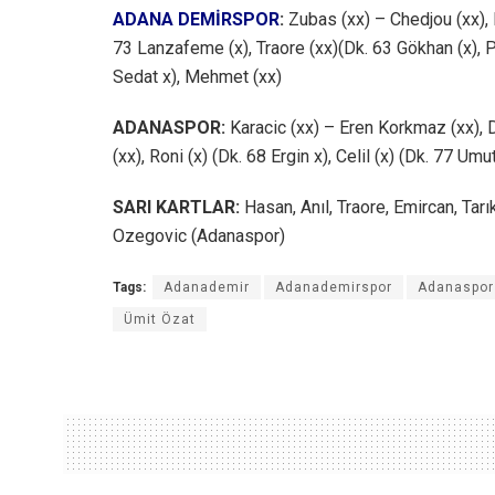
ADANA DEMİRSPOR
:
Zubas (xx) – Chedjou (xx), 
73 Lanzafeme (x), Traore (xx)(Dk. 63 Gökhan (x), Pa
Sedat x), Mehmet (xx)
ADANASPOR:
Karacic (xx) – Eren Korkmaz (xx), D
(xx), Roni (x) (Dk. 68 Ergin x), Celil (x) (Dk. 77 Um
SARI KARTLAR:
Hasan, Anıl, Traore, Emircan, Tar
Ozegovic (Adanaspor)
Tags:
Adanademir
Adanademirspor
Adanaspor
Ümit Özat