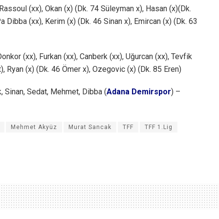
Rassoul (xx), Okan (x) (Dk. 74 Süleyman x), Hasan (x)(Dk.
 Dibba (xx), Kerim (x) (Dk. 46 Sinan x), Emircan (x) (Dk. 63
onkor (xx), Furkan (xx), Canberk (xx), Uğurcan (xx), Tevfik
ut), Ryan (x) (Dk. 46 Ömer x), Ozegovic (x) (Dk. 85 Eren)
ık, Sinan, Sedat, Mehmet, Dibba (
Adana Demirspor
) –
Mehmet Akyüz
Murat Sancak
TFF
TFF 1.Lig