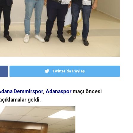
Twitter'da Paylaş
Adana Demmirspor
,
Adanaspor
maçı öncesi
açıklamalar geldi.