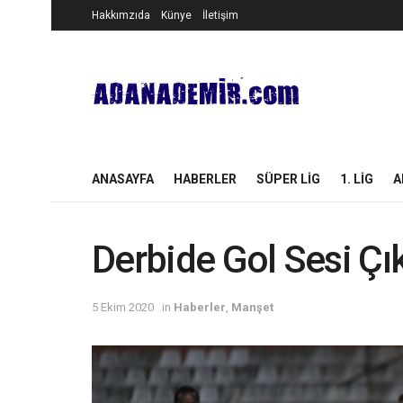
Hakkımzıda
Künye
İletişim
ANASAYFA
HABERLER
SÜPER LIG
1. LIG
A
Derbide Gol Sesi Çı
5 Ekim 2020
in
Haberler
,
Manşet