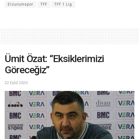
Erzurumspor
TFF
TFF 1.Lig
Ümit Özat: “Eksiklerimizi
Göreceğiz”
22 Eylül 2020