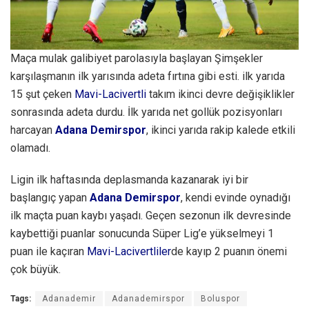
Maça mulak galibiyet parolasıyla başlayan Şimşekler
karşılaşmanın ilk yarısında adeta fırtına gibi esti. ilk yarıda
15 şut çeken
Mavi-Lacivertli
takım ikinci devre değişiklikler
sonrasında adeta durdu. İlk yarıda net gollük pozisyonları
harcayan
Adana Demirspor
, ikinci yarıda rakip kalede etkili
olamadı.
Ligin ilk haftasında deplasmanda kazanarak iyi bir
başlangıç yapan
Adana Demirspor
, kendi evinde oynadığı
ilk maçta puan kaybı yaşadı. Geçen sezonun ilk devresinde
kaybettiği puanlar sonucunda Süper Lig’e yükselmeyi 1
puan ile kaçıran
Mavi-Lacivertliler
de kayıp 2 puanın önemi
çok büyük.
Tags:
Adanademir
Adanademirspor
Boluspor