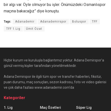
bir algı var. Öyle olmuyor bu işler. Önümüzdeki Osmanlıspor
maçına bakacağız” diye konuştu.
Tags:
Adanademir
Adanademirspor
Boluspor
TFF
TFF 1.Lig
Ümit Özat
Hiçbir kurum ve kuruluşla bağlantımız yoktur. Adana Demirspor’a
gönül vermiş kişiler tarafından yönetilmektedir.
Adana Demirspor ile ilgili tüm spor ve transfer haberleri, fikstür,
puan durumu, maç sonuçları, sezon kadrosu, foto ve video galerisi
ve çok daha fazlası www.adanademir.com'da
Kategoriler
1. Lig
Maç Özetleri
Süper Lig