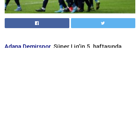
Adana Demirspor
, Süper Lig’in 5. haftasında
konuk ettiği Çaykur Rizespor’u 3-1 mağlup etti.
Bu skorla Adana ekibi, 2020-2021 sezonundaki
ilk galibiyetini alırken Karadeniz ekibinin 3 puan
hasreti ise sürdü.
Yeni Adana Stadı’nda oynanan karşılaşmada ev sahibi
Adana
Demirspor
, 33. dakikada Mario Balotelli’nin penaltıdan attığı
golle 1-0 öne geçti. Böylece Adana ekibinin yıldız transferi
Balotelli, Süper Lig’deki ilk golünü attı. Karşılaşmanın 39.
dakikada Matias Vargas ile bir gol daha bulan Adana ekibi,
soyunma odasına 2-0 üstün gitti. Konuk Çaykur Rizespor,