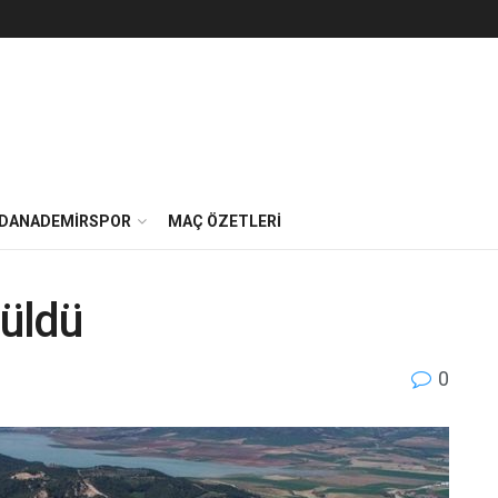
DANADEMIRSPOR
MAÇ ÖZETLERI
züldü
0