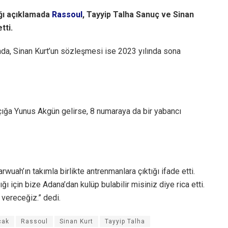
ğı açıklamada
Rassoul
, Tayyip Talha Sanuç ve Sinan
tti.
nda, Sinan Kurt’un sözleşmesi ise 2023 yılında sona
çığa Yunus Akgün gelirse, 8 numaraya da bir yabancı
wuah’ın takımla birlikte antrenmanlara çıktığı ifade etti.
ğı için bize Adana’dan kulüp bulabilir misiniz diye rica etti.
vereceğiz.” dedi.
cak
Rassoul
Sinan Kurt
Tayyip Talha