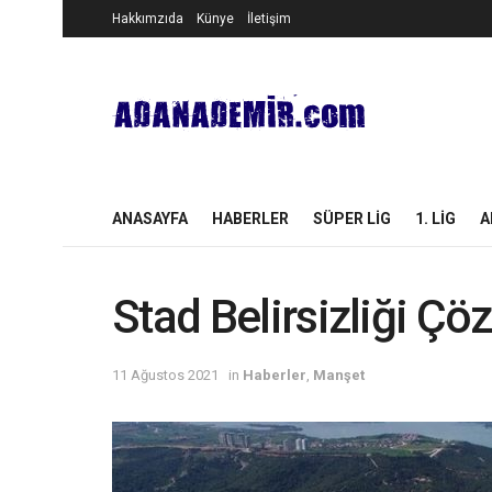
Hakkımzıda
Künye
İletişim
ANASAYFA
HABERLER
SÜPER LIG
1. LIG
A
Stad Belirsizliği Çö
11 Ağustos 2021
in
Haberler
,
Manşet