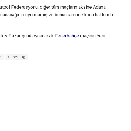
 Futbol Federasyonu, diğer tüm maçların aksine Adana
ynanacağını duyurmamış ve bunun üzerine konu hakkında
ustos Pazar günü oynanacak
Fenerbahçe
maçının Yeni
e
Süper Lig